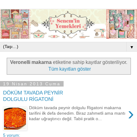
▼
Veronelli makarna
etiketine sahip kayıtlar gösteriliyor.
Tüm kayıtları göster
19 Nisan 2013 Cuma
DÖKÜM TAVADA PEYNİR
DOLGULU RİGATONİ
›
Döküm tavada peynir dolgulu Rigatoni makarna
tarifini ilk defa denedim. Biraz zahmetli ama mantı
kadar uğraştırıcı değil. Tabii pratik o...
5 yorum: