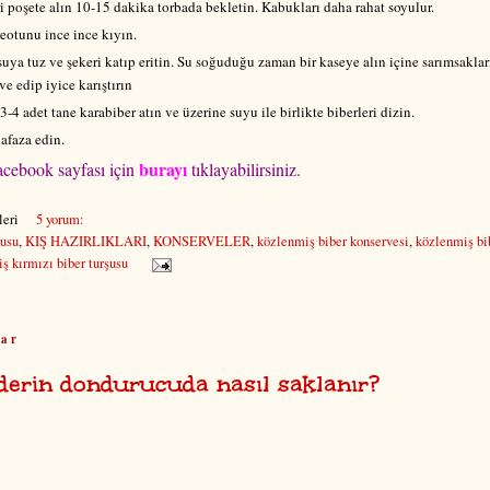
 poşete alın 10-15 dakika torbada bekletin. Kabukları daha rahat soyulur.
eotunu ince ince kıyın.
uya tuz ve şekeri katıp eritin. Su soğuduğu zaman bir kaseye alın içine sarımsaklar
ve edip iyice karıştırın
4 adet tane karabiber atın ve üzerine suyu ile birlikte biberleri dizin.
faza edin.
burayı
cebook sayfası için
tıklayabilirsiniz.
eri
5 yorum:
şusu
,
KIŞ HAZIRLIKLARI
,
KONSERVELER
,
közlenmiş biber konservesi
,
közlenmiş bib
ş kırmızı biber turşusu
zar
derin dondurucuda nasıl saklanır?