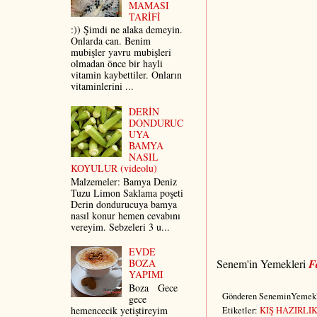
MAMASI
TARİFİ
:)) Şimdi ne alaka demeyin.
Onlarda can. Benim
mubişler yavru mubişleri
olmadan önce bir hayli
vitamin kaybettiler. Onların
vitaminlerini ...
DERİN
DONDURUC
UYA
BAMYA
NASIL
KOYULUR (videolu)
Malzemeler: Bamya Deniz
Tuzu Limon Saklama poşeti
Derin dondurucuya bamya
nasıl konur hemen cevabını
vereyim. Sebzeleri 3 u...
EVDE
Senem'in Yemekleri
F
BOZA
YAPIMI
Boza Gece
Gönderen
SeneminYemekl
gece
hemencecik yetiştireyim
Etiketler:
KIŞ HAZIRLI