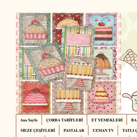
Ana Sayfa
ÇORBA TARİFLERİ
ET YEMEKLERİ
BA
MEZE ÇEŞİTLERİ
PASTALAR
UZMAN TV
TATLI 