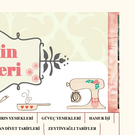
IRIN YEMEKLERİ
GÜVEÇ YEMEKLERİ
HAMUR İŞİ
N DİYET TARİFLERİ
ZEYTİNYAĞLI TARİFLER