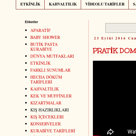
ETKİNLİK
KAHVALTILIK
VİDEOLU TARİFLER
S
Etiketler
APARATİF
BABY SHOWER
23 Eylül 2016 Cu
BUTİK PASTA
PRATİK DOM
KURABİYE
DÜNYA MUTFAKLARI
ETKİNLİK
FARKLI SUNUMLAR
HECHA DÖKÜM
TARİFLERİ
KAHVALTILIK
KEK VE MUFFİNLER
KIZARTMALAR
KIŞ HAZIRLIKLARI
KIŞ İÇECEKLERI
KONSERVELER
KURABİYE TARİFLERİ