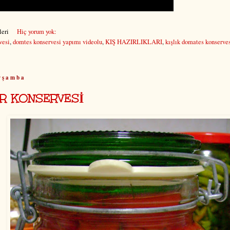
eri
Hiç yorum yok:
vesi
,
domtes konservesi yapımı videolu
,
KIŞ HAZIRLIKLARI
,
kışlık domates konserve
rşamba
ER KONSERVESİ