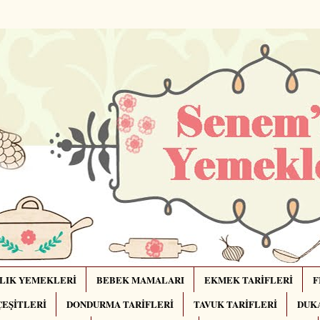
LIK YEMEKLERİ
BEBEK MAMALARI
EKMEK TARİFLERİ
F
ÇEŞİTLERİ
DONDURMA TARİFLERİ
TAVUK TARİFLERİ
DUKA