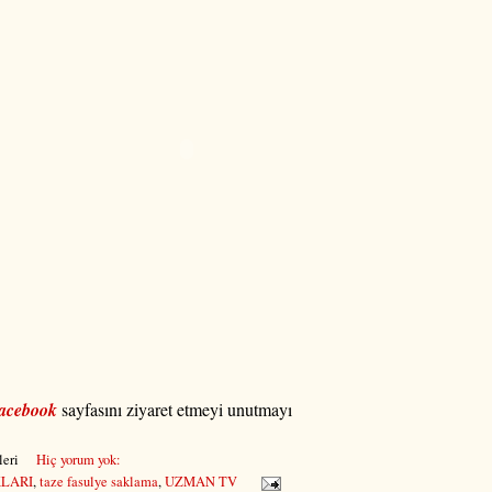
acebook
sayfasını ziyaret etmeyi unutmayı
eri
Hiç yorum yok:
KLARI
,
taze fasulye saklama
,
UZMAN TV