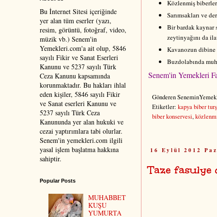
Közlenmiş biberleri
Bu İnternet Sitesi içeriğinde
Sarımsakları ve der
yer alan tüm eserler (yazı,
Bir bardak kaynar s
resim, görüntü, fotoğraf, video,
zeytinyağını da ila
müzik vb.) Senem'in
Yemekleri.com'a ait olup, 5846
Kavanozun dibine 3-
sayılı Fikir ve Sanat Eserleri
Buzdolabında muha
Kanunu ve 5237 sayılı Türk
Senem'in Yemekleri Fa
Ceza Kanunu kapsamında
korunmaktadır. Bu hakları ihlal
eden kişiler, 5846 sayılı Fikir
Gönderen
SeneminYemekl
ve Sanat eserleri Kanunu ve
Etiketler:
kapya biber tur
5237 sayılı Türk Ceza
biber konservesi
,
közlenmi
Kanununda yer alan hukuki ve
cezai yaptırımlara tabi olurlar.
Senem'in yemekleri.com ilgili
yasal işlem başlatma hakkına
16 Eylül 2012 Pa
sahiptir.
Taze fasulye 
Popular Posts
MUHABBET
KUŞU
YUMURTA