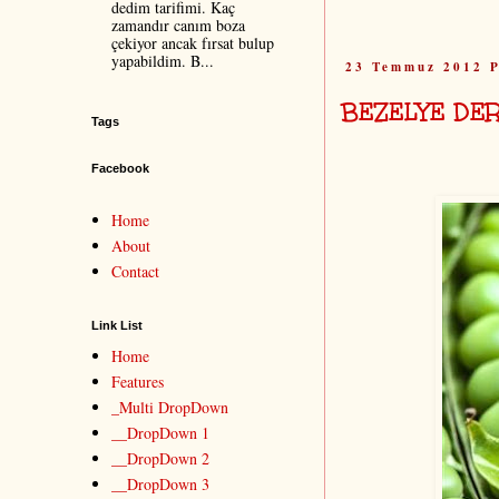
dedim tarifimi. Kaç
zamandır canım boza
çekiyor ancak fırsat bulup
yapabildim. B...
23 Temmuz 2012 P
BEZELYE DE
Tags
Facebook
Home
About
Contact
Link List
Home
Features
_Multi DropDown
__DropDown 1
__DropDown 2
__DropDown 3