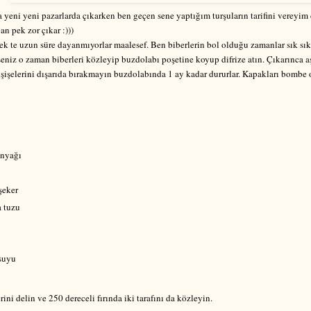
 yeni yeni pazarlarda çıkarken ben geçen sene yaptığım turşuların tarifini verey
n pek zor çıkar :)))
ek te uzun süre dayanmıyorlar maalesef. Ben biberlerin bol olduğu zamanlar sık sı
eniz o zaman biberleri közleyip buzdolabı poşetine koyup difrize atın. Çıkarınca
e şişelerini dışarıda bırakmayın buzdolabında 1 ay kadar dururlar. Kapakları bomb
inyağı
 şeker
a tuzu
suyu
rini delin ve 250 dereceli fırında iki tarafını da közleyin.