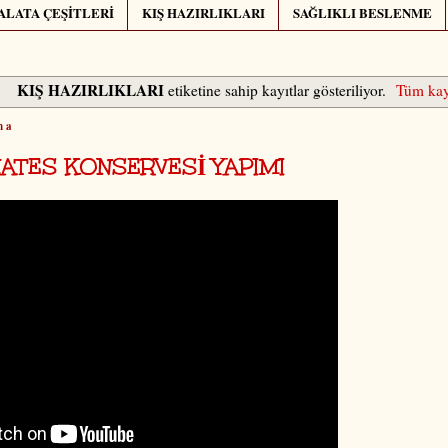
ALATA ÇEŞİTLERİ
KIŞ HAZIRLIKLARI
SAĞLIKLI BESLENME
KIŞ HAZIRLIKLARI
etiketine sahip kayıtlar gösteriliyor.
Tüm kayı
ma
ATES KONSERVESİ YAPIMI