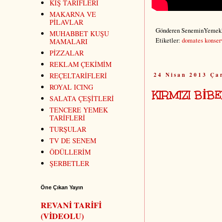
KİŞ TARİFLERİ
MAKARNA VE
PİLAVLAR
Gönderen
SeneminYemekl
MUHABBET KUŞU
Etiketler:
domates konser
MAMALARI
PİZZALAR
REKLAM ÇEKİMİM
24 Nisan 2013 Ça
REÇELTARİFLERİ
ROYAL ICING
KIRMIZI BİB
SALATA ÇEŞİTLERİ
TENCERE YEMEK
TARİFLERİ
TURŞULAR
TV DE SENEM
ÖDÜLLERİM
ŞERBETLER
Öne Çıkan Yayın
REVANİ TARİFİ
(VİDEOLU)