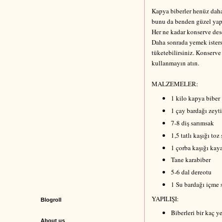
Kapya biberler henüz daha
bunu da benden güzel yapa
Her ne kadar konserve des
Daha sonrada yemek isters
tüketebilirsiniz. Konserv
kullanmayın atın.
MALZEMELER:
1 kilo kapya biber
1 çay bardağı zeyt
7-8 diş sarımsak
1,5 tatlı kaşığı toz
1 çorba kaşığı kay
Tane karabiber
5-6 dal dereotu
1 Su bardağı içme 
YAPILIŞI:
Blogroll
Biberleri bir kaç ye
About us