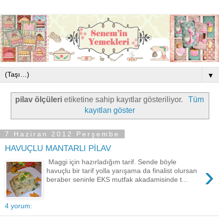
▼
pilav ölçüleri
etiketine sahip kayıtlar gösteriliyor.
Tüm
kayıtları göster
7 Haziran 2012 Perşembe
HAVUÇLU MANTARLI PİLAV
Maggi için hazırladığım tarif. Sende böyle
›
havuçlu bir tarif yolla yarışama da finalist olursan
beraber seninle EKS mutfak akadamisinde t...
4 yorum: