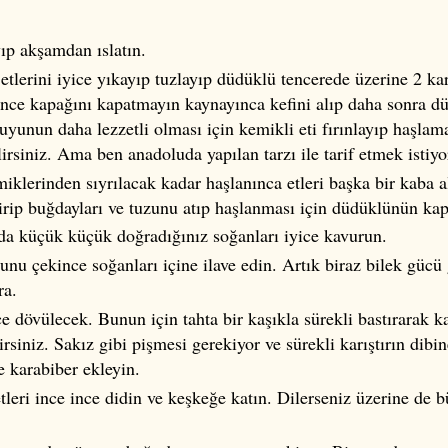
ıp akşamdan ıslatın.
tlerini iyice yıkayıp tuzlayıp düdüklü tencerede üzerine 2 kar
 önce kapağını kapatmayın kaynayınca kefini alıp daha sonra 
suyunun daha lezzetli olması için kemikli eti fırınlayıp haşla
irsiniz. Ama ben anadoluda yapılan tarzı ile tarif etmek istiy
miklerinden sıyrılacak kadar haşlanınca etleri başka bir kaba 
irip buğdayları ve tuzunu atıp haşlanması için düdüklünün kap
ada küçük küçük doğradığınız soğanları iyice kavurun.
nu çekince soğanları içine ilave edin. Artık biraz bilek gücü
ra.
e dövülecek. Bunun için tahta bir kaşıkla sürekli bastırarak ka
lirsiniz. Sakız gibi pişmesi gerekiyor ve sürekli karıştırın dib
e karabiber ekleyin.
tleri ince ince didin ve keşkeğe katın. Dilerseniz üzerine de b