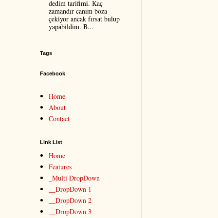
dedim tarifimi. Kaç
zamandır canım boza
çekiyor ancak fırsat bulup
yapabildim. B...
Tags
Facebook
Home
About
Contact
Link List
Home
Features
_Multi DropDown
__DropDown 1
__DropDown 2
__DropDown 3