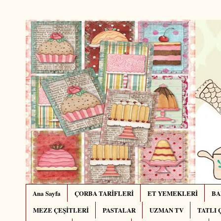
Ana Sayfa
ÇORBA TARİFLERİ
ET YEMEKLERİ
BA
MEZE ÇEŞİTLERİ
PASTALAR
UZMAN TV
TATLI 