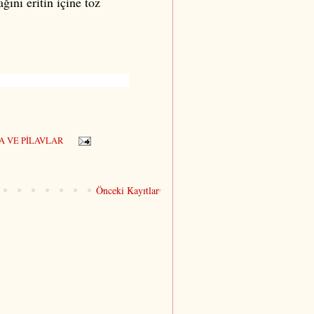
ını eritin içine toz
okat yemekler, tokat keşkeği, düğün
 VE PİLAVLAR
Önceki Kayıtlar