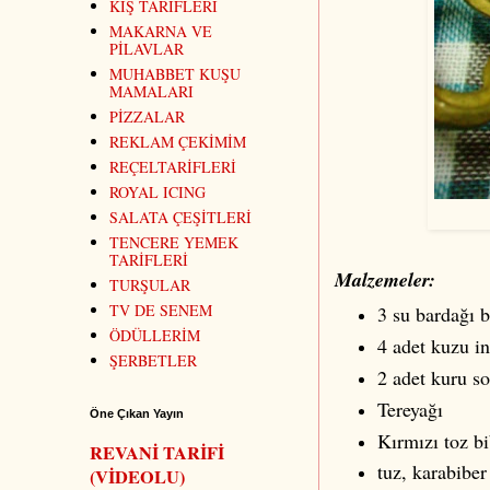
KİŞ TARİFLERİ
MAKARNA VE
PİLAVLAR
MUHABBET KUŞU
MAMALARI
PİZZALAR
REKLAM ÇEKİMİM
REÇELTARİFLERİ
ROYAL ICING
SALATA ÇEŞİTLERİ
TENCERE YEMEK
TARİFLERİ
Malzemeler:
TURŞULAR
TV DE SENEM
3 su bardağı 
ÖDÜLLERİM
4 adet kuzu in
ŞERBETLER
2 adet kuru s
Tereyağı
Öne Çıkan Yayın
Kırmızı toz bi
REVANİ TARİFİ
tuz, karabiber
(VİDEOLU)