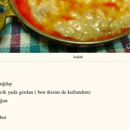
keşkek
buğday
cik yada gerdan ( ben ikisini de kullandım)
oğan
ber