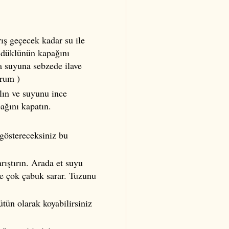
ış geçecek kadar su ile
düdüklünün kapağını
ma suyuna sebzede ilave
orum )
alın ve suyunu ince
ağını kapatın.
 göstereceksiniz bu
rıştırın. Arada et suyu
ine çok çabuk sarar. Tuzunu
ütün olarak koyabilirsiniz