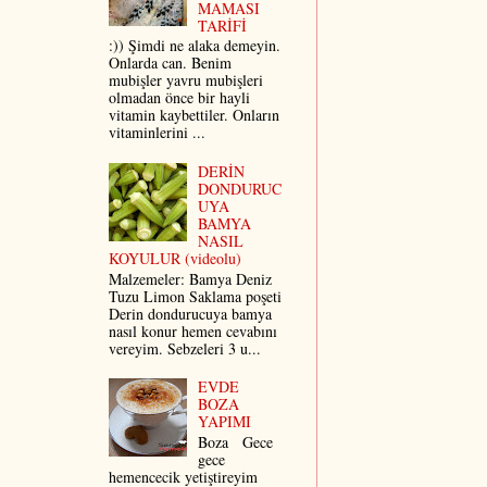
MAMASI
TARİFİ
:)) Şimdi ne alaka demeyin.
Onlarda can. Benim
mubişler yavru mubişleri
olmadan önce bir hayli
vitamin kaybettiler. Onların
vitaminlerini ...
DERİN
DONDURUC
UYA
BAMYA
NASIL
KOYULUR (videolu)
Malzemeler: Bamya Deniz
Tuzu Limon Saklama poşeti
Derin dondurucuya bamya
nasıl konur hemen cevabını
vereyim. Sebzeleri 3 u...
EVDE
BOZA
YAPIMI
Boza Gece
gece
hemencecik yetiştireyim