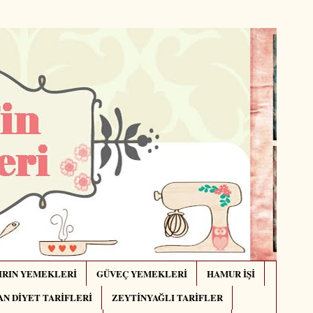
IRIN YEMEKLERİ
GÜVEÇ YEMEKLERİ
HAMUR İŞİ
N DİYET TARİFLERİ
ZEYTİNYAĞLI TARİFLER