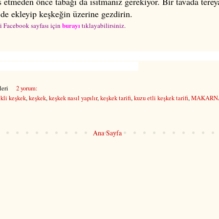
 etmeden önce tabağı da ısıtmanız gerekiyor. Bir tavada tereyağ
 de ekleyip keşkeğin üzerine gezdirin.
burayı
 Facebook sayfası için
tıklayabilirsiniz.
klu keşkek tarifi, kemik etli keşkek tarifi, etli keşkek tarifi, yöresel yemekler, T
 yemekleri, davet yemekleri, keşkek, buğday pilavı
eri
2 yorum:
ikli keşkek
,
keşkek
,
keşkek nasıl yapılır
,
keşkek tarifi
,
kuzu etli keşkek tarifi
,
MAKARNA
Ana Sayfa