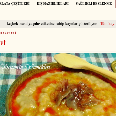
ALATA ÇEŞİTLERİ
KIŞ HAZIRLIKLARI
SAĞLIKLI BESLENME
keşkek nasıl yapılır
etiketine sahip kayıtlar gösteriliyor.
Tüm kayıt
azartesi
Fİ