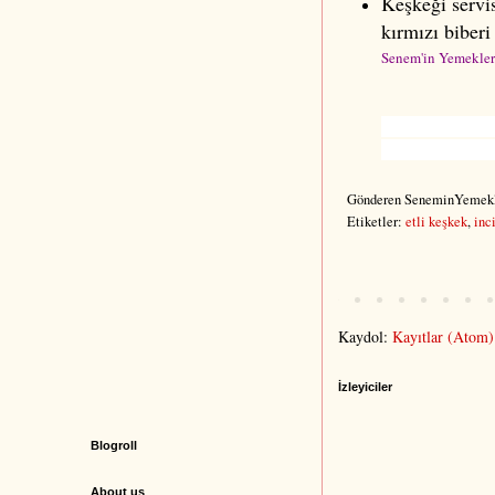
Keşkeği servis
kırmızı biberi
Senem'in Yemekleri
Keşkek tarifi, tavu
yemekleri, bayram
Gönderen
SeneminYemekl
Etiketler:
etli keşkek
,
inc
Kaydol:
Kayıtlar (Atom)
İzleyiciler
Blogroll
About us