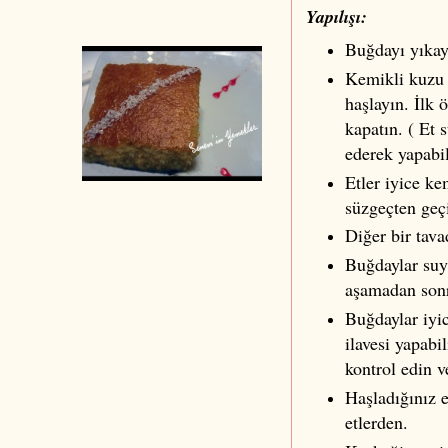
Yapılışı:
Buğdayı yıkay
Kemikli kuzu e
haşlayın. İlk
kapatın. ( Et 
ederek yapabil
Etler iyice ke
süzgeçten geç
Diğer bir tav
Buğdaylar suyu
aşamadan son
Buğdaylar iyic
ilavesi yapabi
kontrol edin v
Haşladığınız e
etlerden.