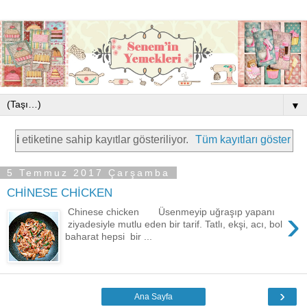
▼
i
etiketine sahip kayıtlar gösteriliyor.
Tüm kayıtları göster
5 Temmuz 2017 Çarşamba
CHİNESE CHİCKEN
›
Chinese chicken Üsenmeyip uğraşıp yapanı
ziyadesiyle mutlu eden bir tarif. Tatlı, ekşi, acı, bol
baharat hepsi bir ...
›
Ana Sayfa