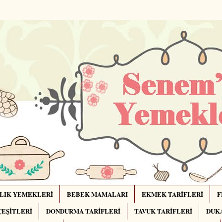
LIK YEMEKLERİ
BEBEK MAMALARI
EKMEK TARİFLERİ
F
ÇEŞİTLERİ
DONDURMA TARİFLERİ
TAVUK TARİFLERİ
DUKA