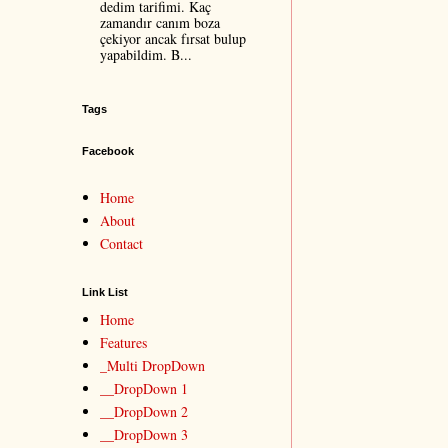
dedim tarifimi. Kaç
zamandır canım boza
çekiyor ancak fırsat bulup
yapabildim. B...
Tags
Facebook
Home
About
Contact
Link List
Home
Features
_Multi DropDown
__DropDown 1
__DropDown 2
__DropDown 3