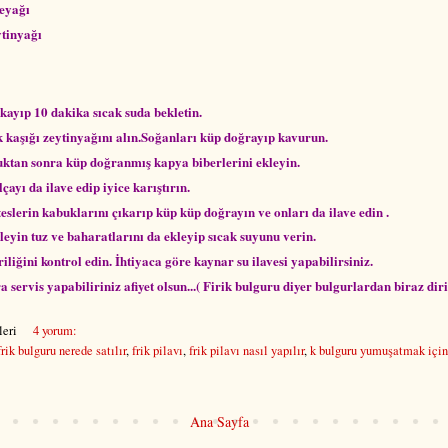
reyağı
ytinyağı
kayıp 10 dakika sıcak suda bekletin.
 kaşığı zeytinyağını alın.Soğanları küp doğrayıp kavurun.
ktan sonra küp doğranmış kapya biberlerini ekleyin.
ayı da ilave edip iyice karıştırın.
lerin kabuklarını çıkarıp küp küp doğrayın ve onları da ilave edin .
eyin tuz ve baharatlarını da ekleyip sıcak suyunu verin.
iliğini kontrol edin. İhtiyaca göre kaynar su ilavesi yapabilirsiniz.
 servis yapabiliriniz afiyet olsun...( Firik bulguru diyer bulgurlardan biraz diri
eri
4 yorum:
frik bulguru nerede satılır
,
frik pilavı
,
frik pilavı nasıl yapılır
,
k bulguru yumuşatmak için
Ana Sayfa