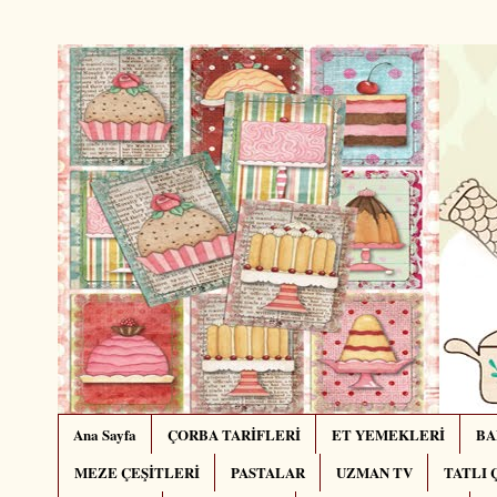
Ana Sayfa
ÇORBA TARİFLERİ
ET YEMEKLERİ
BA
MEZE ÇEŞİTLERİ
PASTALAR
UZMAN TV
TATLI 