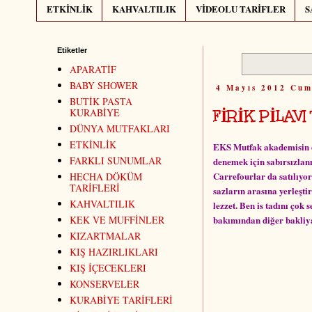
ETKİNLİK
KAHVALTILIK
VİDEOLU TARİFLER
S
Etiketler
APARATİF
BABY SHOWER
4 Mayıs 2012 Cu
BUTİK PASTA
FİRİK PİLAVI
KURABİYE
DÜNYA MUTFAKLARI
ETKİNLİK
EKS Mutfak akademisin de 
FARKLI SUNUMLAR
denemek için sabırsızla
Carrefourlar da satılıyo
HECHA DÖKÜM
TARİFLERİ
sazların arasına yerleşti
KAHVALTILIK
lezzet. Ben is tadını çok
bakımından diğer bakliya
KEK VE MUFFİNLER
KIZARTMALAR
KIŞ HAZIRLIKLARI
KIŞ İÇECEKLERI
KONSERVELER
KURABİYE TARİFLERİ