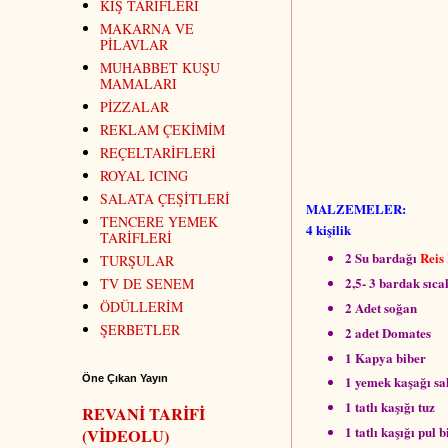
KİŞ TARİFLERİ
MAKARNA VE
PİLAVLAR
MUHABBET KUŞU
MAMALARI
PİZZALAR
REKLAM ÇEKİMİM
REÇELTARİFLERİ
ROYAL ICING
SALATA ÇEŞİTLERİ
MALZEMELER:
TENCERE YEMEK
4 kişilik
TARİFLERİ
2 Su bardağı
Reis
TURŞULAR
2,5- 3 bardak sıca
TV DE SENEM
ÖDÜLLERİM
2 Adet soğan
ŞERBETLER
2 adet Domates
1 Kapya biber
Öne Çıkan Yayın
1 yemek kaşağı sa
1 tatlı kaşığı tuz
REVANİ TARİFİ
1 tatlı kaşığı pul b
(VİDEOLU)