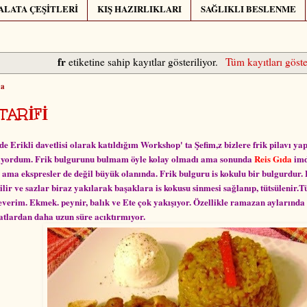
ALATA ÇEŞİTLERİ
KIŞ HAZIRLIKLARI
SAĞLIKLI BESLENME
fr
etiketine sahip kayıtlar gösteriliyor.
Tüm kayıtları göste
ma
 TARİFİ
Erikli davetlisi olarak katıldığım Workshop' ta Şefim,z bizlere frik pilavı yap
nıyordum. Frik bulgurunu bulmam öyle kolay olmadı ama sonunda
Reis Gıda
imd
r ama ekspresler de değil büyük olanında. Frik bulguru is kokulu bir bulgurdur.
rilir ve sazlar biraz yakılarak başaklara is kokusu sinmesi sağlanıp, tütsülenir.
 severim. Ekmek. peynir, balık ve Ete çok yakışıyor. Özellikle ramazan aylarında
tlardan daha uzun süre acıktırmıyor.