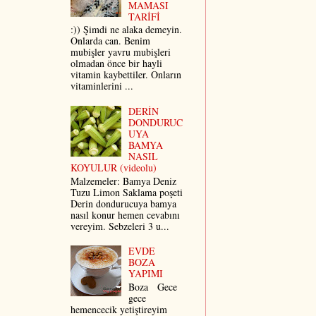
MAMASI
TARİFİ
:)) Şimdi ne alaka demeyin.
Onlarda can. Benim
mubişler yavru mubişleri
olmadan önce bir hayli
vitamin kaybettiler. Onların
vitaminlerini ...
DERİN
DONDURUC
UYA
BAMYA
NASIL
KOYULUR (videolu)
Malzemeler: Bamya Deniz
Tuzu Limon Saklama poşeti
Derin dondurucuya bamya
nasıl konur hemen cevabını
vereyim. Sebzeleri 3 u...
EVDE
BOZA
YAPIMI
Boza Gece
gece
hemencecik yetiştireyim