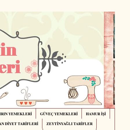
IRIN YEMEKLERİ
GÜVEÇ YEMEKLERİ
HAMUR İŞİ
N DİYET TARİFLERİ
ZEYTİNYAĞLI TARİFLER