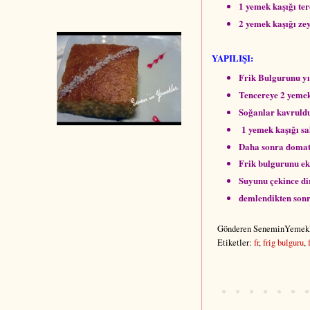
1 yemek kaşığı te
2 yemek kaşığı ze
YAPILIŞI:
Frik Bulgurunu yı
Tencereye 2 yemek
Soğanlar kavruldu
1 yemek kaşığı salç
Daha sonra domates
Frik bulgurunu ekl
Suyunu çekince dir
demlendikten sonra
Gönderen
SeneminYemekl
Etiketler:
fr
,
frig bulguru
,