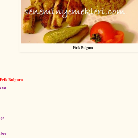
Firik Bulguru
 Frik Bulguru
k su
lça
iber