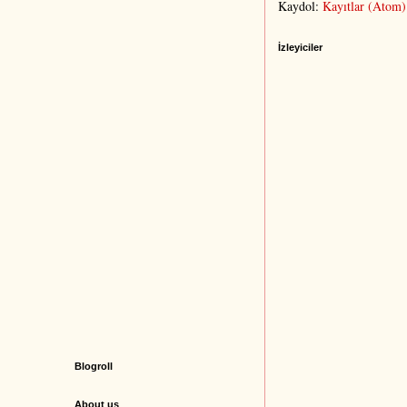
Kaydol:
Kayıtlar (Atom)
İzleyiciler
Blogroll
About us