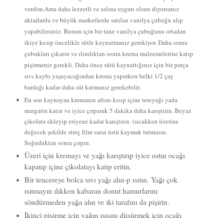
verdim.Ama daha lezzetli ve aslına uygun olsun diyorsanız
aktarlarda ve büyük marketlerde satılan vanilya çubuğu alıp
yapabilirsiniz. Bunun için bir tane vanilya çubuğunu ortadan
ikiye kesip öncelikle sütle kaynatmanız gerekiyor. Daha sonra
çubukları çıkarın ve ılındıktan sonra krema malzemelerine katıp
pişirmeniz gerekli. Daha önce sütü kaynattığınız için bir parça
sıvı kaybı yaşayacağından krema yaparken belki 1/2 çay
bardağı kadar daha süt katmanız gerekebilir.
En son kaynayan kremanın altını kısıp içine tereyağı yada
margarin katın ve iyice çırparak 5 dakika daha karıştırın. Beyaz
çikolata ekleyip eriyene kadar karıştırın. (sıcakken üzerine
değecek şekilde streç film sarın üstü kaymak tutmasın.
Soğuduktan sonra çırpın.
Üzeri için kremayı ve yağı karıştırıp iyice ısıtın ocağı
kapatıp içine çikolatayı katıp eritin.
Bir tencereye bolca sıvı yağı alın-p ısıtın. Yağı çok
ısıtmayın ılıkken kabaran donut hamurlarını
söndürmeden yağa alın ve iki tarafını da pişirin.
İkinci pişirme için yağın ısısını düşürmek için ocağı