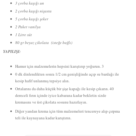
3 çorba kaşığı un
2 çorba kaşığı nişasta
5 çorba kaşığı şeker
2 Paket vanilya
1 Litre süt
80 gr beyaz çikolata (isteğe bağlı)
YAPILIŞI:
Hamur için malzemelerin hepsini karıştırıp yoğurun. 3
0 dk dinlendikten sonra 1/2 cm genişliğinde açıp su bardağı ile
kesip hafif unlanmış tepsiye alın.
Ortalarını da daha küçük bir şişe kapağı ile kesip çıkarın. 40
dereceli fırın içinde iyice kabarana kadar bekletin sizde
kremasını ve üst çikolata sosunu hazırlayın.
Diğer yandan krema için tüm malzemeleri tencereye alıp çırpma
teli ile kaynayana kadar karıştırın.