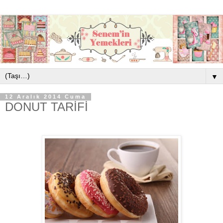
▼
12 Aralık 2014 Cuma
DONUT TARİFİ