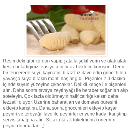
Resimdeki gibi kordon yapıp çatalla şekil verin ve ufak ufak
kesin unladığınız tepsiye alın biraz bekletin kurusun.
Derin
bir tencerede suyu kaynatın, biraz tuz ilave edip gnocchileri
yavaşça suya bırakın mantı haşlar gibi. Pişenler 2-3 dakika
içinde suyun yüzeyine
çıkacaklar. Delikli kepçe ile pişenleri
alın. Daha sonra tavaya zeytinyağı ile beraber soğanları alıp
soteleyin. Çok fazla öldürmeyin hafif çıtırlığı kalsın daha
lezzetli oluyor. Üzerine baharatları ve domates püresini
ekleyip karıştırın. Daha sonra gnocchileri ekleyip kaşar
peyniri ve tereyağı ilave ile peynirler eriyene kadar karıştırıp
servis tabağına alın. Sıcak olarak tüketmenizi öneririm
peynir donmadan. ;)