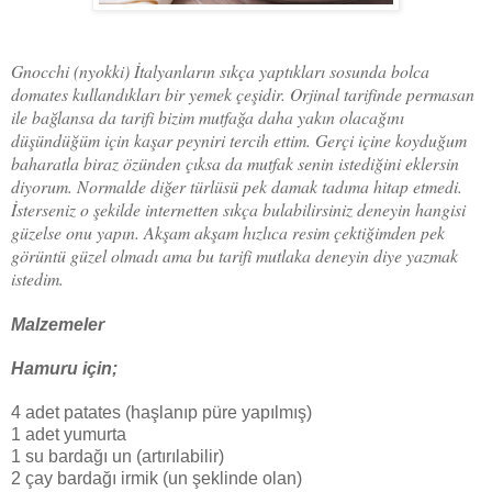
Gnocchi (nyokki) İtalyanların sıkça yaptıkları sosunda bolca
domates kullandıkları bir yemek çeşidir. Orjinal tarifinde permasan
ile bağlansa da tarifi bizim mutfağa daha yakın olacağını
düşündüğüm için kaşar peyniri tercih ettim. Gerçi içine koyduğum
baharatla biraz özünden çıksa da mutfak senin istediğini eklersin
diyorum. Normalde diğer türlüsü pek damak tadıma hitap etmedi.
İsterseniz o şekilde internetten sıkça bulabilirsiniz deneyin hangisi
güzelse onu yapın. Akşam akşam hızlıca resim çektiğimden pek
görüntü güzel olmadı ama bu tarifi mutlaka deneyin diye yazmak
istedim.
Malzemeler
Hamuru için;
4 adet patates (haşlanıp püre yapılmış)
1 adet yumurta
1 su bardağı un (artırılabilir)
2 çay bardağı irmik (un şeklinde olan)